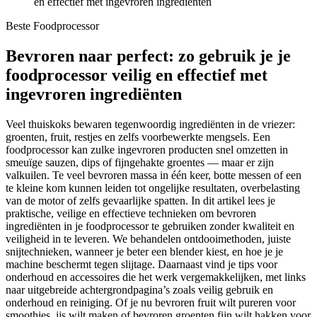
en effectief met ingevroren ingrediënten
Beste Foodprocessor
Bevroren naar perfect: zo gebruik je je
foodprocessor veilig en effectief met
ingevroren ingrediënten
Veel thuiskoks bewaren tegenwoordig ingrediënten in de vriezer:
groenten, fruit, restjes en zelfs voorbewerkte mengsels. Een
foodprocessor kan zulke ingevroren producten snel omzetten in
smeuïge sauzen, dips of fijngehakte groentes — maar er zijn
valkuilen. Te veel bevroren massa in één keer, botte messen of een
te kleine kom kunnen leiden tot ongelijke resultaten, overbelasting
van de motor of zelfs gevaarlijke spatten. In dit artikel lees je
praktische, veilige en effectieve technieken om bevroren
ingrediënten in je foodprocessor te gebruiken zonder kwaliteit en
veiligheid in te leveren. We behandelen ontdooimethoden, juiste
snijtechnieken, wanneer je beter een blender kiest, en hoe je je
machine beschermt tegen slijtage. Daarnaast vind je tips voor
onderhoud en accessoires die het werk vergemakkelijken, met links
naar uitgebreide achtergrondpagina’s zoals veilig gebruik en
onderhoud en reiniging. Of je nu bevroren fruit wilt pureren voor
smoothies, ijs wilt maken of bevroren groenten fijn wilt hakken voor