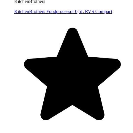
KitchenBrothers
KitchenBrothers Foodprocessor 0,5L RVS Compact