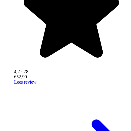
4,2
· 78
€52,99
Lees review