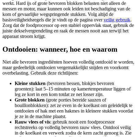
werkt. Hard ijs of grote bevroren blokken belasten niet alleen de
messen en motor, maar kunnen ook leiden tot beschadiging van de
kom of gevaarlijke wegspringende stukken. Volg altijd de
basisveiligheidsregels die je vindt op de pagina over
veilig gebruik
.
Zorg dat de foodprocessor op een stabiel oppervlak staat, gebruik de
juiste dekselvergrendeling en raak de messen nooit aan terwijl het
apparaat stroom krijgt.
Ontdooien: wanneer, hoe en waarom
Niet alle bevroren ingrediënten hoeven volledig ontdooid te worden,
maar gedeeltelijk ontdooien vergemakkelijkt snijden en voorkomt
overbelasting. Gebruik deze richtlijnen:
Kleine stukken
(bevroren bessen, blokjes bevroren
groenten): laat 5–15 minuten op kamertemperatuur liggen of
leg ze kort in een kom totdat ze net losser zijn.
Grote blokken
(grote porties bereide sauzen of
bouillonblokken): zet ze even in de koelkast om geleidelijk te
ontdooien of hak met een hakmes in kleinere stukken voordat
je ze in de machine plaatst.
Rauw vlees of vis
: gebruik nooit een foodprocessor
rechtstreeks op volledig bevroren rauw vlees. Ontdooi veilig
in de koelkast en verwerk zodra de kern zacht genoeg is. Zie