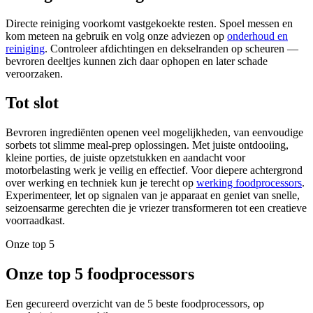
Directe reiniging voorkomt vastgekoekte resten. Spoel messen en
kom meteen na gebruik en volg onze adviezen op
onderhoud en
reiniging
. Controleer afdichtingen en dekselranden op scheuren —
bevroren deeltjes kunnen zich daar ophopen en later schade
veroorzaken.
Tot slot
Bevroren ingrediënten openen veel mogelijkheden, van eenvoudige
sorbets tot slimme meal-prep oplossingen. Met juiste ontdooiing,
kleine porties, de juiste opzetstukken en aandacht voor
motorbelasting werk je veilig en effectief. Voor diepere achtergrond
over werking en techniek kun je terecht op
werking foodprocessors
.
Experimenteer, let op signalen van je apparaat en geniet van snelle,
seizoensarme gerechten die je vriezer transformeren tot een creatieve
voorraadkast.
Onze top 5
Onze top 5 foodprocessors
Een gecureerd overzicht van de 5 beste foodprocessors, op