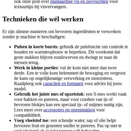
ook onze post over
plantaardige vis en zeevruchten
voor
textuurtips bij visvervangers.
Technieken die wél werken
Er zijn slimme manieren om bevroren ingrediënten te verwerken
zonder je machine te beschadigen:
Pulsen in korte bursts
: gebruik de pulsfunctie om controle te
houden en warmteopbouw te beperken. Dit voorkomt dat
grote stukken blijven rondzwerven en dwingt ze naar de
messen terug.
Werk in kleine porties
: vul de kom niet meer dan twee
derde. Een te volle kom belemmert de beweging en vergroot
de kans op ongelijkmatige verwerking en motorstress.
Raadpleeg ook
capaciteit en formaten
voor advies bij jouw
model.
Gebruik het juiste mes of opzetstuk
: een S-mes werkt vaak
voor hakken en pureren, maar voor crushen van ijs of
bevroren blokjes kan een speciaal ijs- of snijmes nuttig zijn.
Lees meer over
accessoires en opzetstukken
voor
compatibiliteit.
Voeg vloeistof toe
: een scheutje water, sap of olie helpt
bevroren fruit en groenten sneller te pureren. Pas op met te
veel vloeistof als je juist textuur wilt behouden.