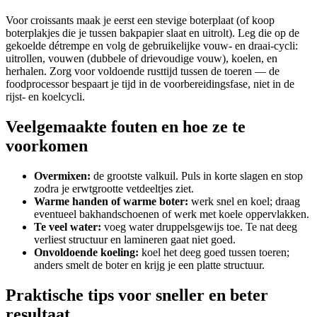
Voor croissants maak je eerst een stevige boterplaat (of koop
boterplakjes die je tussen bakpapier slaat en uitrolt). Leg die op de
gekoelde détrempe en volg de gebruikelijke vouw- en draai-cycli:
uitrollen, vouwen (dubbele of drievoudige vouw), koelen, en
herhalen. Zorg voor voldoende rusttijd tussen de toeren — de
foodprocessor bespaart je tijd in de voorbereidingsfase, niet in de
rijst- en koelcycli.
Veelgemaakte fouten en hoe ze te
voorkomen
Overmixen:
de grootste valkuil. Puls in korte slagen en stop
zodra je erwtgrootte vetdeeltjes ziet.
Warme handen of warme boter:
werk snel en koel; draag
eventueel bakhandschoenen of werk met koele oppervlakken.
Te veel water:
voeg water druppelsgewijs toe. Te nat deeg
verliest structuur en lamineren gaat niet goed.
Onvoldoende koeling:
koel het deeg goed tussen toeren;
anders smelt de boter en krijg je een platte structuur.
Praktische tips voor sneller en beter
resultaat