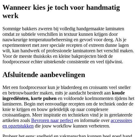
Wanneer kies je toch voor handmatig
werk
Sommige bakkers zweren bij volledig handgemaakte laminaten
omdat ze subtiele verschillen in textuur kunnen krijgen door
nauwkeurige temperatuurbeheersing en gevoel voor deeg. Als je
experimenteert met zeer speciale recepten of extreem dunne lagen
wilt, kan handwerk of professionele laminatoren het verschil maken.
Voor de meeste thuiskoks en kleine bakprojecten biedt de
foodprocessor echter uitstekende consistentie en veel tijdwinst.
Afsluitende aanbevelingen
Met een foodprocessor kun je bladerdeeg en croissants veel sneller
en betrouwbaarder maken, mits je aandacht besteedt aan
koude
ingrediënten, korte pulsen
en voldoende koelmomenten tijdens het
lamineren. Begin met eenvoudige recepten om de techniek onder de
knie te krijgen en bouw geleidelijk op naar complexere
croissantlagen. Meer inspiratie en technieken vind je in gerelateerde
artikelen zoals
Bevroren naar perfect
en informatie over
accessoires
en opzetstukken
die jouw workflow kunnen verbeteren.
Probeer het eens: snelheid en vakmanschap kunnen heel goed hand