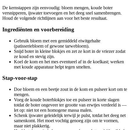
De kernstappen zijn eenvoudig: bloem mengen, koude boter
versnipperen, ijswater toevoegen en het deeg snel samenbrengen.
Houd de volgende richtlijnen aan voor het beste resultaat.
Ingrediënten en voorbereiding
Gebruik bloem met een gemiddeld eiwitgehalte
(patisseriebloem of gewone tarwebloem).
Snijd boter in kleine blokjes en zet ze kort in de vriezer zodat
ze koud en stevig zijn.
Koel de kom en het mes eventueel af in de koelkast; werken
met koude apparatuur helpt tegen smelten.
Stap-voor-stap
Doe bloem en een beetje zout in de kom en pulseer kort om te
mengen.
Voeg de koude boterblokjes toe en pulseer in korte slagen
totdat de boter ongeveer ter grootte van erwtjes verdeeld is —
let op: niet tot een homogene massa malen.
Schenk ijswater geleidelijk terwijl je pulst, totdat het deeg net
samenkomt. Het moet vochtig genoeg zijn om te vormen,
maar niet plakkerig.