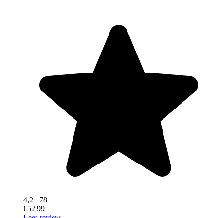
4,2
· 78
€52,99
Lees review