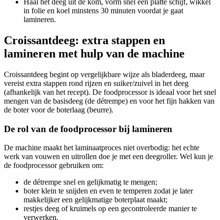
Haal het deeg uit de kom, vorm snel een platte schijf, wikkel
in folie en koel minstens 30 minuten voordat je gaat
lamineren.
Croissantdeeg: extra stappen en
lamineren met hulp van de machine
Croissantdeeg begint op vergelijkbare wijze als bladerdeeg, maar
vereist extra stappen rond rijzen en suiker/zuivel in het deeg
(afhankelijk van het recept). De foodprocessor is ideaal voor het snel
mengen van de basisdeeg (de détrempe) en voor het fijn hakken van
de boter voor de boterlaag (beurre).
De rol van de foodprocessor bij lamineren
De machine maakt het laminaatproces niet overbodig: het echte
werk van vouwen en uitrollen doe je met een deegroller. Wel kun je
de foodprocessor gebruiken om:
de détrempe snel en gelijkmatig te mengen;
boter klein te snijden en even te temperen zodat je later
makkelijker een gelijkmatige boterplaat maakt;
restjes deeg of kruimels op een gecontroleerde manier te
verwerken.