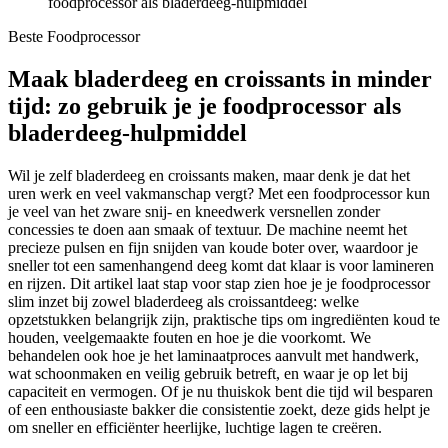
foodprocessor als bladerdeeg-hulpmiddel
Beste Foodprocessor
Maak bladerdeeg en croissants in minder
tijd: zo gebruik je je foodprocessor als
bladerdeeg-hulpmiddel
Wil je zelf bladerdeeg en croissants maken, maar denk je dat het
uren werk en veel vakmanschap vergt? Met een foodprocessor kun
je veel van het zware snij- en kneedwerk versnellen zonder
concessies te doen aan smaak of textuur. De machine neemt het
precieze pulsen en fijn snijden van koude boter over, waardoor je
sneller tot een samenhangend deeg komt dat klaar is voor lamineren
en rijzen. Dit artikel laat stap voor stap zien hoe je je foodprocessor
slim inzet bij zowel bladerdeeg als croissantdeeg: welke
opzetstukken belangrijk zijn, praktische tips om ingrediënten koud te
houden, veelgemaakte fouten en hoe je die voorkomt. We
behandelen ook hoe je het laminaatproces aanvult met handwerk,
wat schoonmaken en veilig gebruik betreft, en waar je op let bij
capaciteit en vermogen. Of je nu thuiskok bent die tijd wil besparen
of een enthousiaste bakker die consistentie zoekt, deze gids helpt je
om sneller en efficiënter heerlijke, luchtige lagen te creëren.