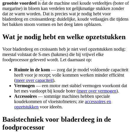
grootste voordeel
is dat de machine snel koude vetdeeltjes (boter of
margarine) in bloem kan verdelen tot gelijkmatige stukken zonder
dat ze warm worden. Dat is precies wat je nodig hebt voor
bladerdeeg en croissantdeeg: duidelijke, koude vetlaagjes die tijdens
het bakken stoom vormen en het deeg laten opblazen.
Wat je nodig hebt en welke opzetstukken
Voor bladerdeeg en croissants heb je niet veel opzetstukken nodig:
meestal volstaat de S-mes (hakmes) die bij vrijwel elke
foodprocessor geleverd wordt. Let daarnaast op:
Ruimte in de kom
— zorg dat je model voldoende capaciteit
heeft voor je recept; volle kommen werken minder efficiënt
(
meer over capaciteit
).
Vermogen
— een motor met stabiel vermogen voorkomt dat
het mes vastloopt bij koude boter (
meer over vermogen
).
Accessoires
— sommige machines hebben speciale
koudekommen of vloeistofmeters; zie
accessoires en
opzetstukken
voor ideeën.
Basistechniek voor bladerdeeg in de
foodprocessor