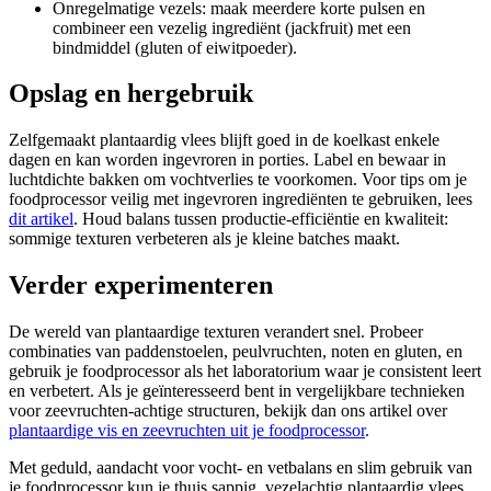
Onregelmatige vezels: maak meerdere korte pulsen en
combineer een vezelig ingrediënt (jackfruit) met een
bindmiddel (gluten of eiwitpoeder).
Opslag en hergebruik
Zelfgemaakt plantaardig vlees blijft goed in de koelkast enkele
dagen en kan worden ingevroren in porties. Label en bewaar in
luchtdichte bakken om vochtverlies te voorkomen. Voor tips om je
foodprocessor veilig met ingevroren ingrediënten te gebruiken, lees
dit artikel
. Houd balans tussen productie-efficiëntie en kwaliteit:
sommige texturen verbeteren als je kleine batches maakt.
Verder experimenteren
De wereld van plantaardige texturen verandert snel. Probeer
combinaties van paddenstoelen, peulvruchten, noten en gluten, en
gebruik je foodprocessor als het laboratorium waar je consistent leert
en verbetert. Als je geïnteresseerd bent in vergelijkbare technieken
voor zeevruchten-achtige structuren, bekijk dan ons artikel over
plantaardige vis en zeevruchten uit je foodprocessor
.
Met geduld, aandacht voor vocht- en vetbalans en slim gebruik van
je foodprocessor kun je thuis sappig, vezelachtig plantaardig vlees