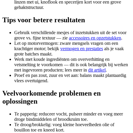
linzen met ui, knoflook en specerijen kort voor een grove
gehaktstructuur.
Tips voor betere resultaten
Gebruik verschillende mesjes of inzetstukken uit de set voor
grove vs. fijne textuur — zie
accessoires en opzetstukken
.
Let op motorvermogen: zware mengsels vragen om een
krachtiger motor; bekijk
vermogen en prestaties
als je vaak
grote batches maakt.
Werk met koude ingrediënten om oververhitting en
vetsmelting te voorkomen — dit is ook belangrijk bij werken
met ingevroren producten; lees meer in
dit artikel
.
Proef en pas zout, zuur en vet aan: balans maakt plantaardig
vlees overtuigend.
Veelvoorkomende problemen en
oplossingen
Te papperig: reduceer vocht, pulseer minder en voeg meer
droge bindmiddelen of broodkruim toe.
Te droog/brokkelig: voeg kleine hoeveelheden olie of
bouillon toe en kneed kort.