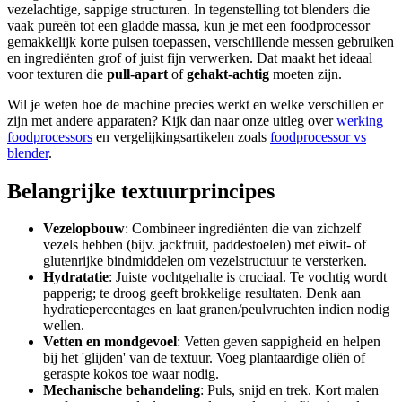
vezelachtige, sappige structuren. In tegenstelling tot blenders die
vaak pureën tot een gladde massa, kun je met een foodprocessor
gemakkelijk korte pulsen toepassen, verschillende messen gebruiken
en ingrediënten grof of juist fijn verwerken. Dat maakt het ideaal
voor texturen die
pull-apart
of ​
gehakt-achtig
moeten zijn.
Wil je weten hoe de machine precies werkt en welke verschillen er
zijn met andere apparaten? Kijk dan naar onze uitleg over
werking
foodprocessors
en vergelijkingsartikelen zoals
foodprocessor vs
blender
.
Belangrijke textuurprincipes
Vezelopbouw
: Combineer ingrediënten die van zichzelf
vezels hebben (bijv. jackfruit, paddestoelen) met eiwit- of
glutenrijke bindmiddelen om vezelstructuur te versterken.
Hydratatie
: Juiste vochtgehalte is cruciaal. Te vochtig wordt
papperig; te droog geeft brokkelige resultaten. Denk aan
hydratiepercentages en laat granen/peulvruchten indien nodig
wellen.
Vetten en mondgevoel
: Vetten geven sappigheid en helpen
bij het 'glijden' van de textuur. Voeg plantaardige oliën of
geraspte kokos toe waar nodig.
Mechanische behandeling
: Puls, snijd en trek. Kort malen