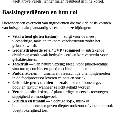
geeft grove vezels; langer malen resulteert in fijne korrel.
Basisingrediënten en hun rol
Hieronder een overzicht van ingrediënten die vaak de basis vormen
van huisgemaakt plantaardig vlees en hoe ze bijdragen:
Vital wheat gluten (seitan)
— zorgt voor de meest
vleesachtige, taaie en trekbare vezelstructuur zodra het
gekookt wordt.
Gedehydrateerde soja / TVP / sojameel
— uitstekende
eiwitbron; wordt vaak herhydrateerd en kort verwerkt voor
gehakttexturen.
Jackfruit
— van nature vezelig; ideaal voor pulled-achtige
structuren; combineert goed met bindmiddelen.
Paddenstoelen
— umami en vleesachtige bite; fijngesneden
in de foodprocessor leveren ze beet en smaak.
Gekookte peulvruchten
— zoals linzen of bonen; geven
body en textuur wanneer ze licht gehakt worden.
Vetten
— olie, kokos, of plantaardige smeersels toevoegen
sappigheid en mondgevoel.
Kruiden en umami
— vochtige soja-, miso- of
bouillonconcentraten geven diepte; rookzout of vloeibare rook
voegt rokerigheid toe.