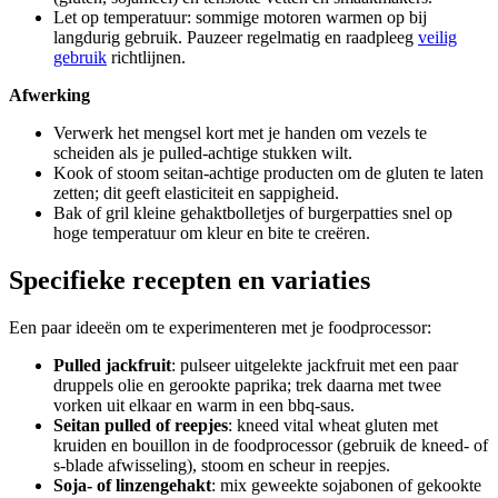
Let op temperatuur: sommige motoren warmen op bij
langdurig gebruik. Pauzeer regelmatig en raadpleeg
veilig
gebruik
richtlijnen.
Afwerking
Verwerk het mengsel kort met je handen om vezels te
scheiden als je pulled-achtige stukken wilt.
Kook of stoom seitan-achtige producten om de gluten te laten
zetten; dit geeft elasticiteit en sappigheid.
Bak of gril kleine gehaktbolletjes of burgerpatties snel op
hoge temperatuur om kleur en bite te creëren.
Specifieke recepten en variaties
Een paar ideeën om te experimenteren met je foodprocessor:
Pulled jackfruit
: pulseer uitgelekte jackfruit met een paar
druppels olie en gerookte paprika; trek daarna met twee
vorken uit elkaar en warm in een bbq-saus.
Seitan pulled of reepjes
: kneed vital wheat gluten met
kruiden en bouillon in de foodprocessor (gebruik de kneed- of
s-blade afwisseling), stoom en scheur in reepjes.
Soja- of linzengehakt
: mix geweekte sojabonen of gekookte