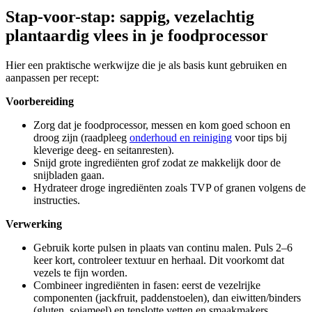
Stap-voor-stap: sappig, vezelachtig
plantaardig vlees in je foodprocessor
Hier een praktische werkwijze die je als basis kunt gebruiken en
aanpassen per recept:
Voorbereiding
Zorg dat je foodprocessor, messen en kom goed schoon en
droog zijn (raadpleeg
onderhoud en reiniging
voor tips bij
kleverige deeg- en seitanresten).
Snijd grote ingrediënten grof zodat ze makkelijk door de
snijbladen gaan.
Hydrateer droge ingrediënten zoals TVP of granen volgens de
instructies.
Verwerking
Gebruik korte pulsen in plaats van continu malen. Puls 2–6
keer kort, controleer textuur en herhaal. Dit voorkomt dat
vezels te fijn worden.
Combineer ingrediënten in fasen: eerst de vezelrijke
componenten (jackfruit, paddenstoelen), dan eiwitten/binders
(gluten, sojameel) en tenslotte vetten en smaakmakers.