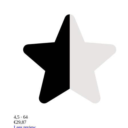
4,5
· 64
€29,87
Lees review