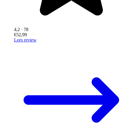
4,2
· 78
€52,99
Lees review