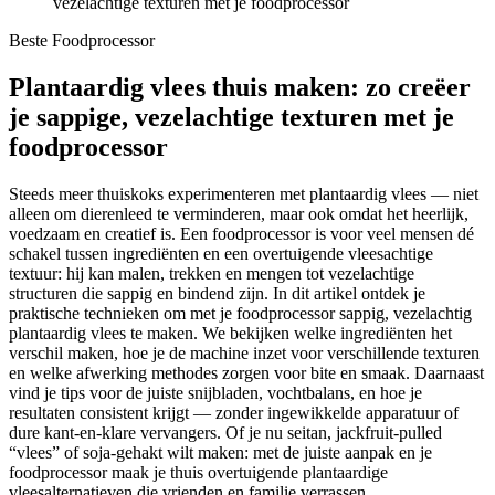
vezelachtige texturen met je foodprocessor
Beste Foodprocessor
Plantaardig vlees thuis maken: zo creëer
je sappige, vezelachtige texturen met je
foodprocessor
Steeds meer thuiskoks experimenteren met plantaardig vlees — niet
alleen om dierenleed te verminderen, maar ook omdat het heerlijk,
voedzaam en creatief is. Een foodprocessor is voor veel mensen dé
schakel tussen ingrediënten en een overtuigende vleesachtige
textuur: hij kan malen, trekken en mengen tot vezelachtige
structuren die sappig en bindend zijn. In dit artikel ontdek je
praktische technieken om met je foodprocessor sappig, vezelachtig
plantaardig vlees te maken. We bekijken welke ingrediënten het
verschil maken, hoe je de machine inzet voor verschillende texturen
en welke afwerking methodes zorgen voor bite en smaak. Daarnaast
vind je tips voor de juiste snijbladen, vochtbalans, en hoe je
resultaten consistent krijgt — zonder ingewikkelde apparatuur of
dure kant-en-klare vervangers. Of je nu seitan, jackfruit-pulled
“vlees” of soja-gehakt wilt maken: met de juiste aanpak en je
foodprocessor maak je thuis overtuigende plantaardige
vleesalternatieven die vrienden en familie verrassen.